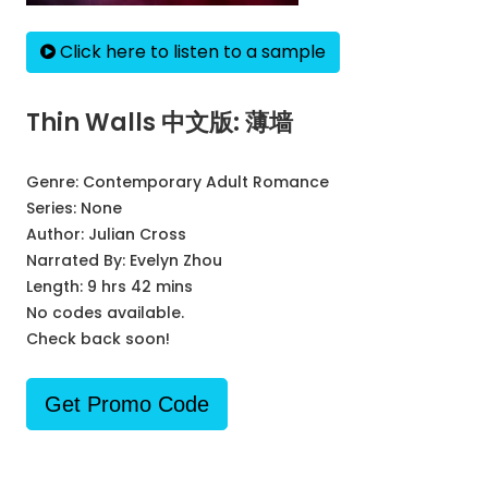
Click here to listen to a sample
Thin Walls 中文版: 薄墙
Genre:
Contemporary Adult Romance
Series:
None
Author:
Julian Cross
Narrated By:
Evelyn Zhou
Length: 9 hrs 42 mins
No codes available.
Check back soon!
Get Promo Code